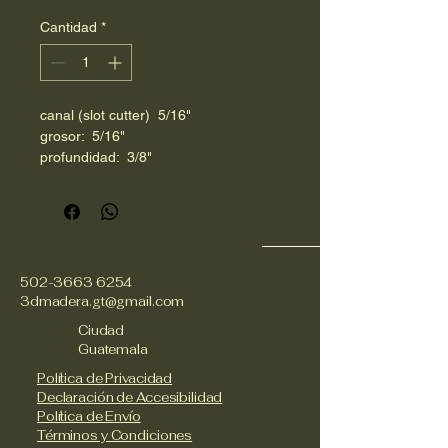
Cantidad
*
canal (slot cutter)  5/16"
grosor:  5/16"
profundidad:  3/8"
raíz:  1/4"
502-3663 6254
3dmadera.gt@gmail.com
Ciudad
Guatemala
Política de Privacidad
Declaración de Accesibilidad
Política de Envío
Términos y Condiciones