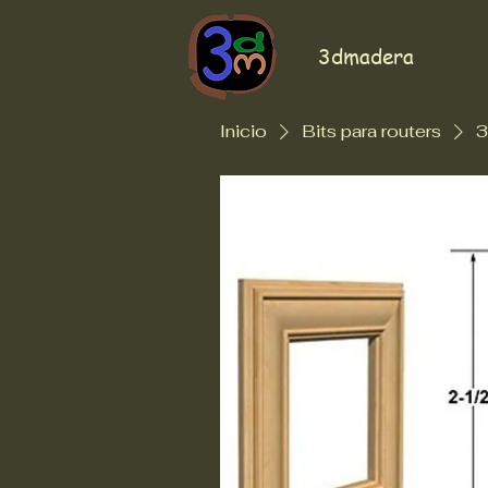
3dmadera
Inicio
Bits para routers
3