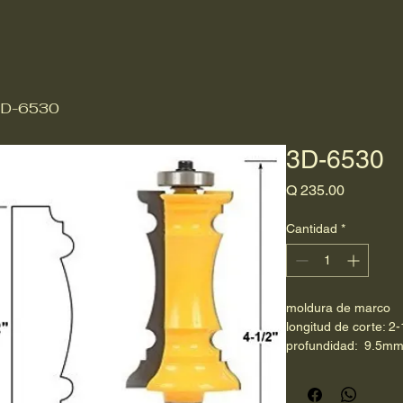
D-6530
3D-6530
Precio
Q 235.00
Cantidad
*
moldura de marco
longitud de corte: 2-
profundidad:  9.5m
raíz:  1/2"