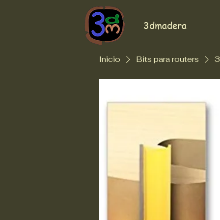
3dmadera
Inicio
Bits para routers
3