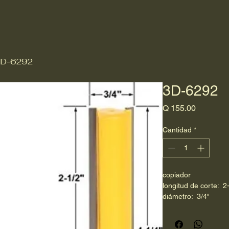
D-6292
3D-6292
Precio
Q 155.00
Cantidad
*
copiador
longitud de corte:  2
diámetro:  3/4"
raíz:  1/2"