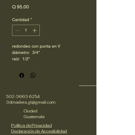
Precio
Q 95.00
Cantidad
*
redondeo con punta en V
diámetro:  3/4"
raíz:  1/2"
502-3663 6254
3dmadera.gt@gmail.com
Ciudad
Guatemala
Política de Privacidad
Declaración de Accesibilidad