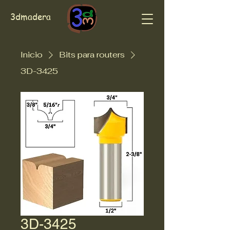
3dmadera
Inicio
Bits para routers
3D-3425
3D-3425