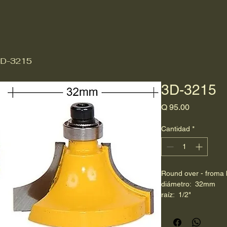
D-3215
3D-3215
Precio
Q 95.00
Cantidad
*
Round over - froma
diámetro:  32mm
raíz:  1/2"