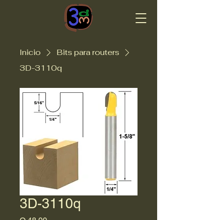
3dmadera
Inicio
Bits para routers
3D-3110q
3D-3110q
Precio