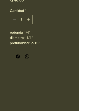
Q 48.00
Cantidad
*
redonda 1/4"
diámetro:  1/4"
profundidad:  5/16"
raíz:  1/4"
Política de Privacidad
Declaración de Accesibilidad
Política de Envío