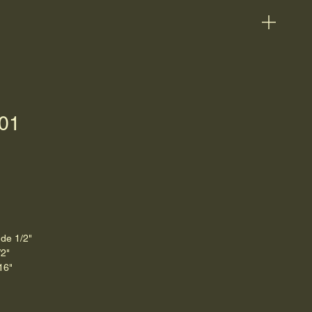
01
 de 1/2"
/2"
16"