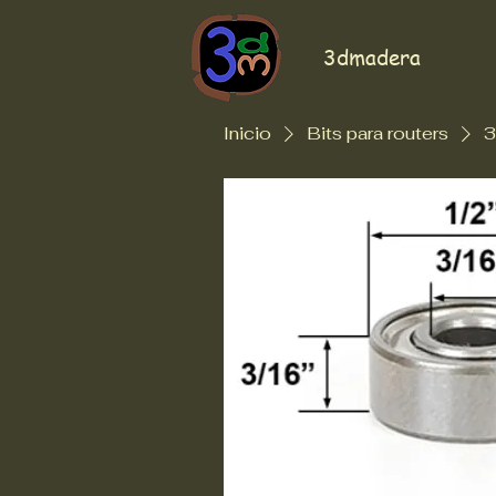
3dmadera
Inicio
Bits para routers
3