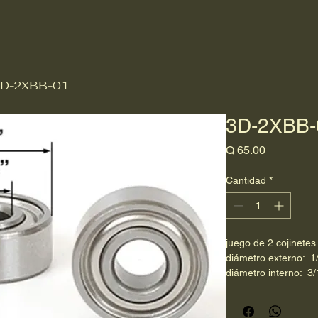
D-2XBB-01
3D-2XBB-
Precio
Q 65.00
Cantidad
*
juego de 2 cojinetes
diámetro externo:  1
diámetro interno:  3/
ancho:  3/16"