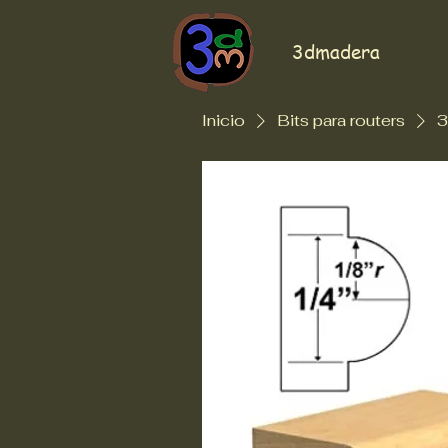
3dmadera
Inicio
Bits para routers
3