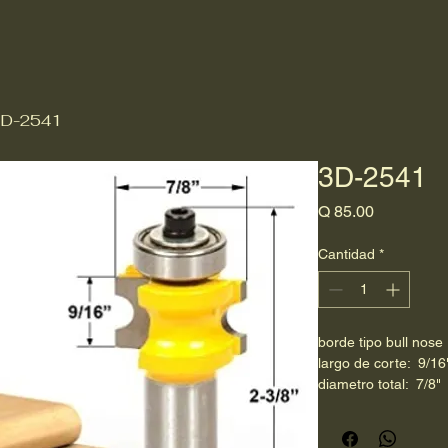
D-2541
3D-2541
Precio
Q 85.00
Cantidad
*
borde tipo bull nose
largo de corte:  9/16
diametro total:  7/8"
raíz:  1/2"